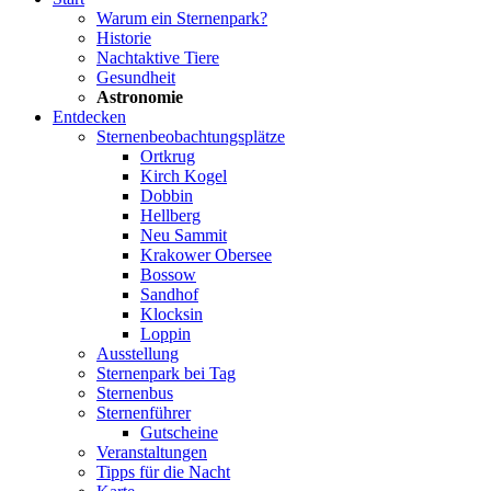
Warum ein Sternenpark?
Historie
Nachtaktive Tiere
Gesundheit
Astronomie
Entdecken
Sternenbeobachtungsplätze
Ortkrug
Kirch Kogel
Dobbin
Hellberg
Neu Sammit
Krakower Obersee
Bossow
Sandhof
Klocksin
Loppin
Ausstellung
Sternenpark bei Tag
Sternenbus
Sternenführer
Gutscheine
Veranstaltungen
Tipps für die Nacht