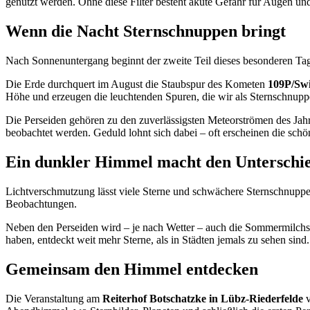
genutzt werden. Ohne diese Filter besteht akute Gefahr für Augen un
Wenn die Nacht Sternschnuppen bringt
Nach Sonnenuntergang beginnt der zweite Teil dieses besonderen Tag
Die Erde durchquert im August die Staubspur des Kometen
109P/Swi
Höhe und erzeugen die leuchtenden Spuren, die wir als Sternschnup
Die Perseiden gehören zu den zuverlässigsten Meteorströmen des Jah
beobachtet werden. Geduld lohnt sich dabei – oft erscheinen die schö
Ein dunkler Himmel macht den Unterschi
Lichtverschmutzung lässt viele Sterne und schwächere Sternschnupp
Beobachtungen.
Neben den Perseiden wird – je nach Wetter – auch die Sommermilchstr
haben, entdeckt weit mehr Sterne, als in Städten jemals zu sehen sind.
Gemeinsam den Himmel entdecken
Die Veranstaltung am
Reiterhof Botschatzke in Lübz-Riederfelde
v