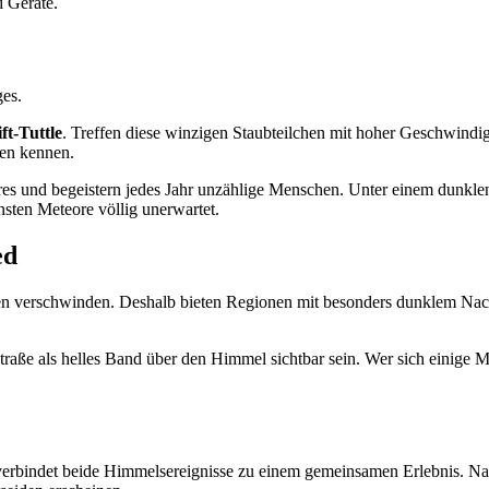
d Geräte.
es.
ft-Tuttle
. Treffen diese winzigen Staubteilchen mit hoher Geschwindi
pen kennen.
res und begeistern jedes Jahr unzählige Menschen. Unter einem dunkl
nsten Meteore völlig unerwartet.
ed
en verschwinden. Deshalb bieten Regionen mit besonders dunklem Nach
aße als helles Band über den Himmel sichtbar sein. Wer sich einige Mi
erbindet beide Himmelsereignisse zu einem gemeinsamen Erlebnis. Nach