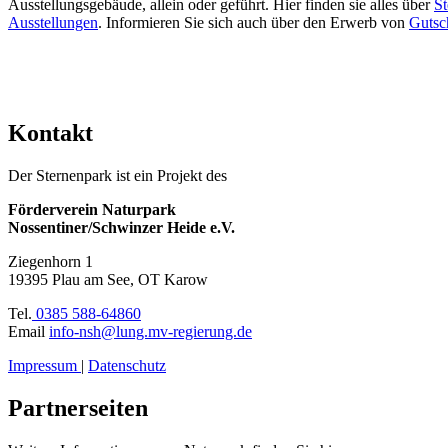
Ausstellungsgebäude, allein oder geführt. Hier finden sie alles über
St
Ausstellungen
. Informieren Sie sich auch über den Erwerb von
Gutsc
Kontakt
Der Sternenpark ist ein Projekt des
Förderverein Naturpark
Nossentiner/Schwinzer Heide e.V.
Ziegenhorn 1
19395 Plau am See, OT Karow
Tel.
0385 588-64860
Email
info-nsh@lung.mv-regierung.de
Impressum
|
Datenschutz
Partnerseiten