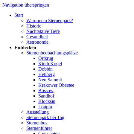
Navigation überspringen
Start
Warum ein Sternenpark?
Historie
Nachtaktive Tiere
Gesundheit
Astronomie
Entdecken
Sternenbeobachtungsplätze
Ortkrug
Kirch Kogel
Dobbin
Hellberg
Neu Sammit
Krakower Obersee
Bossow
Sandhof
Klocksin
Loppin
Ausstellung
Sternenpark bei Tag
Sternenbus
Sternenführer
Gutscheine