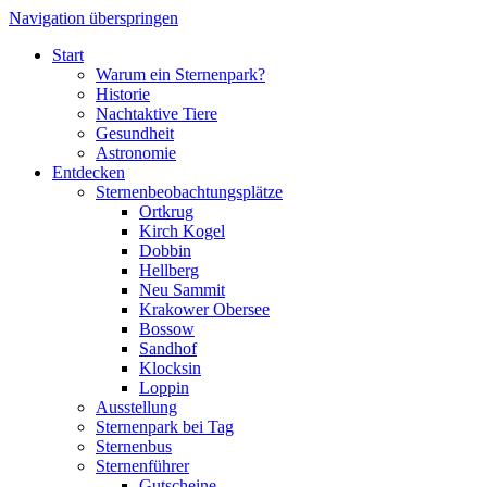
Navigation überspringen
Start
Warum ein Sternenpark?
Historie
Nachtaktive Tiere
Gesundheit
Astronomie
Entdecken
Sternenbeobachtungsplätze
Ortkrug
Kirch Kogel
Dobbin
Hellberg
Neu Sammit
Krakower Obersee
Bossow
Sandhof
Klocksin
Loppin
Ausstellung
Sternenpark bei Tag
Sternenbus
Sternenführer
Gutscheine