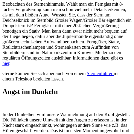
Beobachten des Sternenhimmels. Wählt man ein Fernglas mit 8-
facher Vergrößerung kann man schon viel mehr Details erkennen,
als mit dem bloßen Auge. Wussten Sie, dass der Stern am
Deichselknick im Sternbild Großer Wagen/Großer Bär eigentlich ein
Doppelstern ist? Ferngläser mit einer 20-fachen Vergrößerung
benötigen ein Stativ. Man kann dann zwar nicht mehr bequem auf
der Liege liegen, dafür aber die Jupitermonde eigenständig ohne
größeren technischen Aufwand beobachten. Ferngläser, Stativ,
Rotlichttaschenlampen und Sternenkarten zum Auffinden von
Sternbildern sind im Naturparkzentrum Karower Meiler zu den
regulären Öffnungszeiten ausleihbar. Informationen dazu gibt es
hier
.
Gerne können Sie sich aber auch von einem
Sternenführer
mit
einem Teleskop begleiten lassen.
Angst im Dunkeln
In der Dunkelheit wird unsere Wahrnehmung auf den Kopf gestellt.
Die Fähigkeit unsere Umwelt mit den Augen zu erfassen ist in der
Nacht stark eingeschränkt, wohingegen andere Sinne wie z.B. das
Hören geschärft werden. Das ist im ersten Moment ungewohnt und