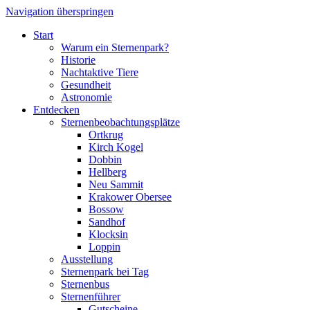
Navigation überspringen
Start
Warum ein Sternenpark?
Historie
Nachtaktive Tiere
Gesundheit
Astronomie
Entdecken
Sternenbeobachtungsplätze
Ortkrug
Kirch Kogel
Dobbin
Hellberg
Neu Sammit
Krakower Obersee
Bossow
Sandhof
Klocksin
Loppin
Ausstellung
Sternenpark bei Tag
Sternenbus
Sternenführer
Gutscheine